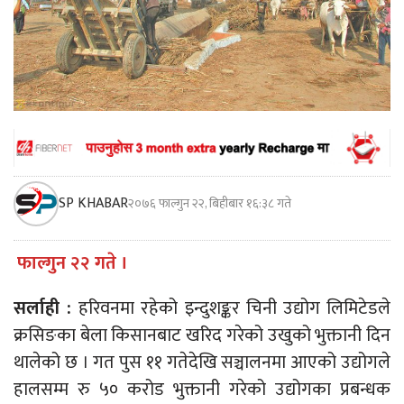
SP KHABAR
२०७६ फाल्गुन २२, बिहीबार १६:३८ गते
फाल्गुन २२ गते ।
सर्लाही :
हरिवनमा रहेको इन्दुशङ्कर चिनी उद्योग लिमिटेडले
क्रसिङका बेला किसानबाट खरिद गरेको उखुको भुक्तानी दिन
थालेको छ । गत पुस ११ गतेदेखि सञ्चालनमा आएको उद्योगले
हालसम्म रु ५० करोड भुक्तानी गरेको उद्योगका प्रबन्धक