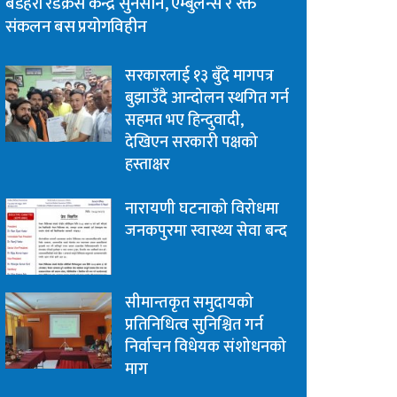
बडहरी रेडक्रस केन्द्र सुनसान, एम्बुलेन्स र रक्त
संकलन बस प्रयोगविहीन
सरकारलाई १३ बुँदे मागपत्र
बुझाउँदै आन्दोलन स्थगित गर्न
सहमत भए हिन्दुवादी,
देखिएन सरकारी पक्षको
हस्ताक्षर
नारायणी घटनाको विरोधमा
जनकपुरमा स्वास्थ्य सेवा बन्द
सीमान्तकृत समुदायको
प्रतिनिधित्व सुनिश्चित गर्न
निर्वाचन विधेयक संशोधनको
माग