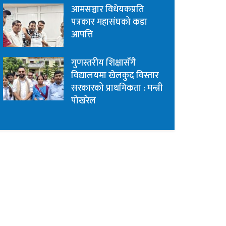
आमसञ्चार विधेयकप्रति
पत्रकार महासंघको कडा
आपत्ति
गुणस्तरीय शिक्षासँगै
विद्यालयमा खेलकुद विस्तार
सरकारको प्राथमिकता : मन्त्री
पोखरेल