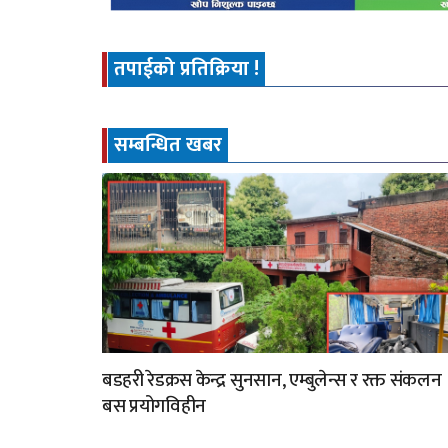
तपाईको प्रतिक्रिया !
सम्बन्धित खबर
बडहरी रेडक्रस केन्द्र सुनसान, एम्बुलेन्स र रक्त संकलन
बस प्रयोगविहीन