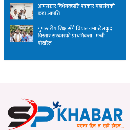
आमसञ्चार विधेयकप्रति पत्रकार महासंघको
कडा आपत्ति
गुणस्तरीय शिक्षासँगै विद्यालयमा खेलकुद
विस्तार सरकारको प्राथमिकता : मन्त्री
पोखरेल