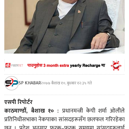
SP KHABAR
२०७७ बैशाख १०, बुधबार १२:३५ गते
एसपी रिपोर्टर
काठमाण्डौं, बैशाख १० :
प्रधानमन्त्री केपी शर्मा ओलीले
प्रतिनिधीसभाका नेकपाका सांसदहरूसँग छलफल गरिरहेका
छन् । प्रदेश अनुसार फरक–फरक समयमा सांसदहरूलाई