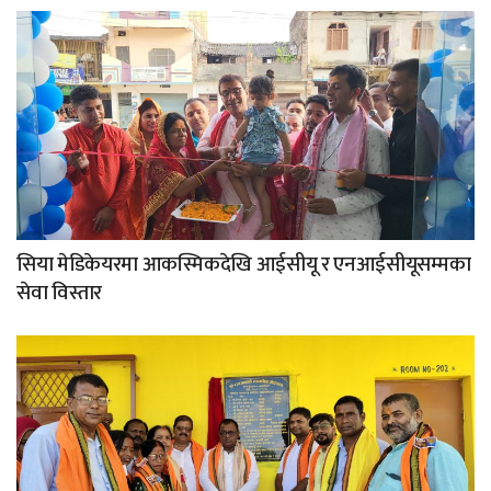
सिया मेडिकेयरमा आकस्मिकदेखि आईसीयू र एनआईसीयूसम्मका
सेवा विस्तार