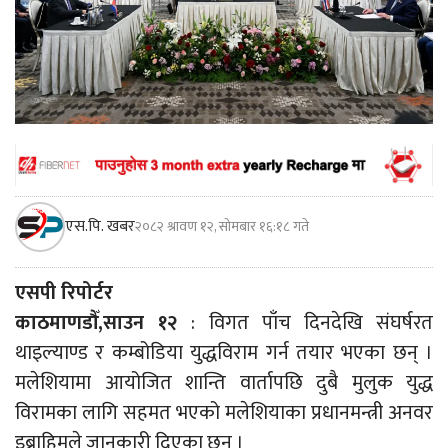
एस.पि. खबर
२०८२ श्रावण १२, सोमबार १६:१८ गते
एसपी रिपोर्टर
काठमाणडौँ,साउन १२
: विगत पाँच दिनदेखि संघर्षरत
थाइल्याण्ड र कम्बोडिया युद्धविराम गर्न तयार भएका छन् ।
मलेशियामा आयोजित शान्ति वार्तापछि दुबै मुलुक युद्ध
विरामका लागि सहमत भएको मलेशियाका प्रधानमन्त्री अनवर
इब्राहिमले जानकारी दिएका छन् ।