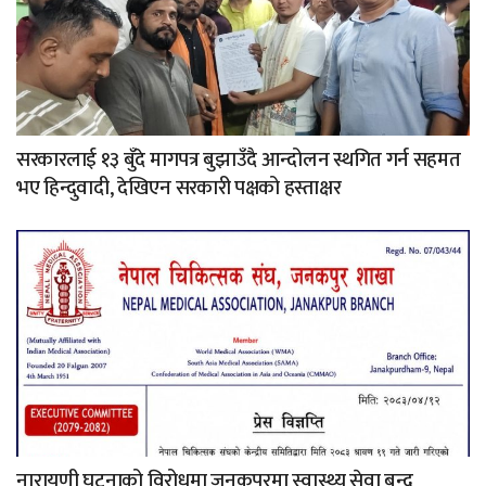
सरकारलाई १३ बुँदे मागपत्र बुझाउँदै आन्दोलन स्थगित गर्न सहमत
भए हिन्दुवादी, देखिएन सरकारी पक्षको हस्ताक्षर
नारायणी घटनाको विरोधमा जनकपुरमा स्वास्थ्य सेवा बन्द