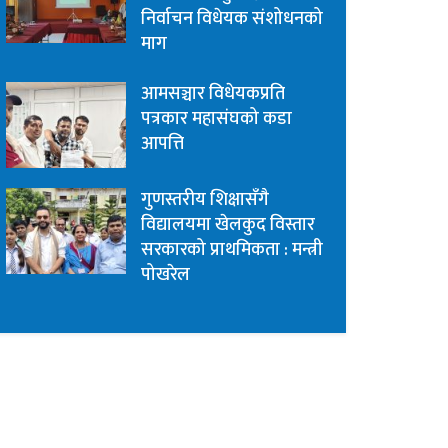
निर्वाचन विधेयक संशोधनको
माग
आमसञ्चार विधेयकप्रति
पत्रकार महासंघको कडा
आपत्ति
गुणस्तरीय शिक्षासँगै
विद्यालयमा खेलकुद विस्तार
सरकारको प्राथमिकता : मन्त्री
पोखरेल