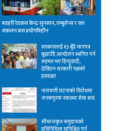
बडहरी रेडक्रस केन्द्र सुनसान, एम्बुलेन्स र रक्त
संकलन बस प्रयोगविहीन
सरकारलाई १३ बुँदे मागपत्र
बुझाउँदै आन्दोलन स्थगित गर्न
सहमत भए हिन्दुवादी,
देखिएन सरकारी पक्षको
हस्ताक्षर
नारायणी घटनाको विरोधमा
जनकपुरमा स्वास्थ्य सेवा बन्द
सीमान्तकृत समुदायको
प्रतिनिधित्व सुनिश्चित गर्न