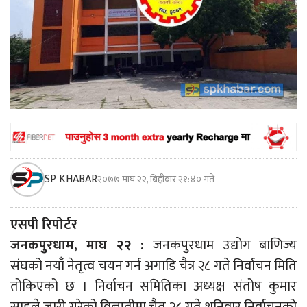
SP KHABAR
२०७७ माघ २२, बिहीबार २१:४० गते
एसपी रिपोर्टर
जनकपुरधाम, माघ २२ :
जनकपुरधाम उद्योग बाणिज्य
संघको नयाँ नेतृत्व चयन गर्न अगाडि चैत्र २८ गते निर्वाचन मिति
तोकिएको छ । निर्वाचन समितिका अध्यक्ष संतोष कुमार
साहले जारी गरेको विज्ञप्तीमा चैत २८ गते शनिवार निर्वाचनको