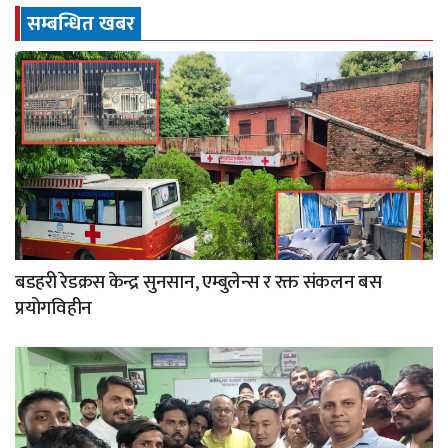
सम्बन्धित खबर
बडहरी रेडक्रस केन्द्र सुनसान, एम्बुलेन्स र रक्त संकलन बस
प्रयोगविहीन