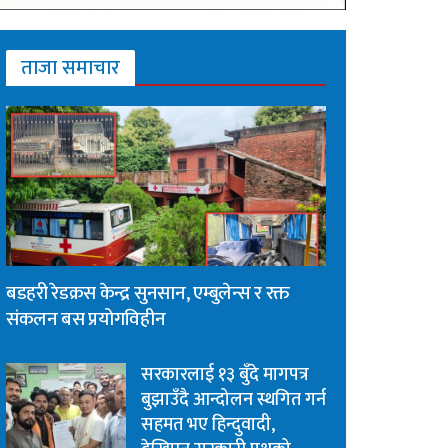
ताजा समाचार
बडहरी रेडक्रस केन्द्र सुनसान, एम्बुलेन्स र रक्त
संकलन बस प्रयोगविहीन
सरकारलाई १३ बुँदे मागपत्र
बुझाउँदै आन्दोलन स्थगित गर्न
सहमत भए हिन्दुवादी,