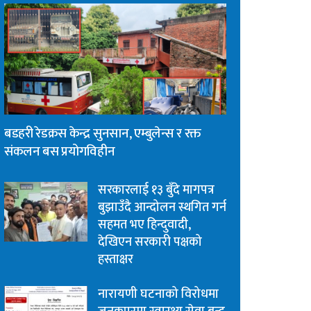
बडहरी रेडक्रस केन्द्र सुनसान, एम्बुलेन्स र रक्त
संकलन बस प्रयोगविहीन
सरकारलाई १३ बुँदे मागपत्र
बुझाउँदै आन्दोलन स्थगित गर्न
सहमत भए हिन्दुवादी,
देखिएन सरकारी पक्षको
हस्ताक्षर
नारायणी घटनाको विरोधमा