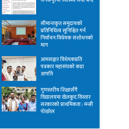
जनकपुरमा स्वास्थ्य सेवा बन्द
सीमान्तकृत समुदायको
प्रतिनिधित्व सुनिश्चित गर्न
निर्वाचन विधेयक संशोधनको
माग
आमसञ्चार विधेयकप्रति
पत्रकार महासंघको कडा
आपत्ति
गुणस्तरीय शिक्षासँगै
विद्यालयमा खेलकुद विस्तार
सरकारको प्राथमिकता : मन्त्री
पोखरेल