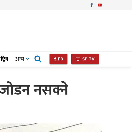
ष्ट्रिय
अन्य
FB
SP TV
जोडन नसक्ने