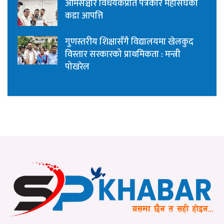
आमसञ्चार विधेयकप्रति पत्रकार महासंघको
कडा आपत्ति
गुणस्तरीय शिक्षासँगै विद्यालयमा खेलकुद
विस्तार सरकारको प्राथमिकता : मन्त्री
पोखरेल