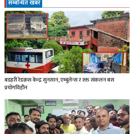
सम्बन्धित खबर
बडहरी रेडक्रस केन्द्र सुनसान, एम्बुलेन्स र रक्त संकलन बस
प्रयोगविहीन