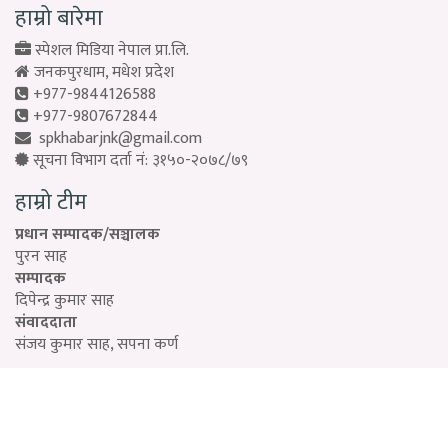
हाम्रो बारेमा
स्पेशल मिडिया नेपाल प्रा.लि.
जनकपुरधाम, मधेश प्रदेश
+977-9844126588
+977-9807672844
spkhabarjnk@gmail.com
सूचना विभाग दर्ता नं: ३१५०-२०७८/७९
हाम्रो टीम
प्रधान सम्पादक/सञ्चालक
पुरन साह
सम्पादक
दिपेन्द्र कुमार साह
संवाददाता
संजय कुमार साह, सपना कर्ण
Designed by:
PROTECH