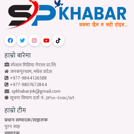
हाम्रो बारेमा
स्पेशल मिडिया नेपाल प्रा.लि.
जनकपुरधाम, मधेश प्रदेश
+977-9844126588
+977-9807672844
spkhabarjnk@gmail.com
सूचना विभाग दर्ता नं: ३१५०-२०७८/७९
हाम्रो टीम
प्रधान सम्पादक/सञ्चालक
पुरन साह
सम्पादक