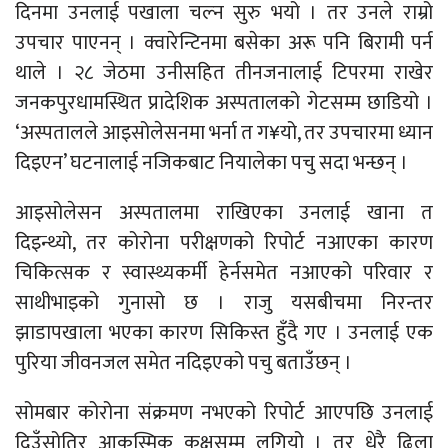
दिनमा उनलाई पखाला चल्न सुरु भयो । तर उनले राम्रो
उपचार पाएनन् । क्वारेन्टिनमा बसेका अरू पनि बिरामी पर्न
थाले । २८ जेठमा उनीसहित तीनजनालाई टिपरमा राखेर
जनकपुरधामस्थित प्रादेशिक अस्पतालको गेटसम्म छाडियो ।
‘अस्पतालले आइसोलेसनमा भर्ना त ग¥यो, तर उपचारमा ध्यान
दिइएन’ घटनालाई नजिकबाट नियालेका पचु सदा भन्छन् ।
आइसोलेसन अस्पतालमा राखिएका उनलाई खाना त
दिइन्थ्यो, तर कोरोना परीक्षणको रिपोर्ट नआएका कारण
चिकित्सक र स्वास्थ्यकर्मी हेर्नसमेत नआएको परिवार र
साथीभाइको गुनासो छ । राजु यसबीचमा निरन्तर
झाडापखाला भएका कारण सिकिस्त हुँदै गए । उनलाई एक
पुरिया जीवनजल समेत नदिइएको पचु बताउँछन् ।
सोमबार कोरोना संक्रमण नभएको रिपोर्ट आएपछि उनलाई
दिउँसोतिर आकस्मिक कक्षसम्म लगियो । तर धेरै ढिला