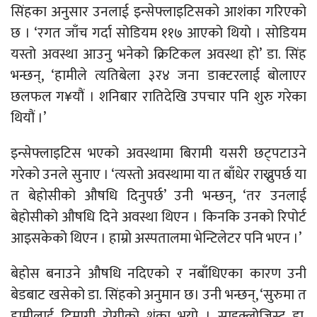
सिंहका अनुसार उनलाई इन्सेफ्लाइटिसको आशंका गरिएको
छ । ‘रगत जाँच गर्दा सोडियम ११७ आएको थियो । सोडियम
यस्तो अवस्था आउनु भनेको क्रिटिकल अवस्था हो’ डा. सिंह
भन्छन्, ‘हामीले त्यतिबेला ३र४ जना डाक्टरलाई बोलाएर
छलफल ग¥यौं । शनिबार रातिदेखि उपचार पनि शुरु गरेका
थियौं ।’
इन्सेफ्लाइटिस भएको अवस्थामा बिरामी यसरी छट्पटाउने
गरेको उनले सुनाए । ‘त्यस्तो अवस्थामा या त बाँधेर राख्नुपर्छ या
त बेहोसीको औषधि दिनुपर्छ’ उनी भन्छन्, ‘तर उनलाई
बेहोसीको औषधि दिने अवस्था थिएन । किनकि उनको रिपोर्ट
आइसकेको थिएन । हाम्रो अस्पतालमा भेन्टिलेटर पनि भएन ।’
बेहोस बनाउने औषधि नदिएको र नबाँधिएका कारण उनी
बेडबाट खसेको डा. सिंहको अनुमान छ। उनी भन्छन्, ‘सुरुमा त
हामीलाई दिमागी रोगीको शंका भयो । साइक्लोजिस्ट डा.