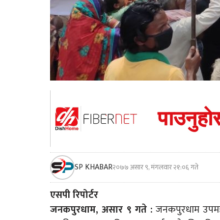
SP KHABAR
२०७७ असार ९, मंगलवार २१:०६ गते
एसपी रिपोर्टर
जनकपुरधाम, असार ९ गते :
जनकपुरधाम उपमहान