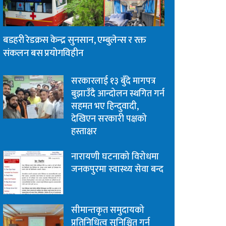
बडहरी रेडक्रस केन्द्र सुनसान, एम्बुलेन्स र रक्त
संकलन बस प्रयोगविहीन
सरकारलाई १३ बुँदे मागपत्र
बुझाउँदै आन्दोलन स्थगित गर्न
सहमत भए हिन्दुवादी,
देखिएन सरकारी पक्षको
हस्ताक्षर
नारायणी घटनाको विरोधमा
जनकपुरमा स्वास्थ्य सेवा बन्द
सीमान्तकृत समुदायको
प्रतिनिधित्व सुनिश्चित गर्न