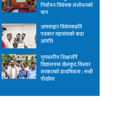
निर्वाचन विधेयक संशोधनको
माग
आमसञ्चार विधेयकप्रति
पत्रकार महासंघको कडा
आपत्ति
गुणस्तरीय शिक्षासँगै
विद्यालयमा खेलकुद विस्तार
सरकारको प्राथमिकता : मन्त्री
पोखरेल