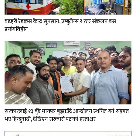
बडहरी रेडक्रस केन्द्र सुनसान, एम्बुलेन्स र रक्त संकलन बस
प्रयोगविहीन
सरकारलाई १३ बुँदे मागपत्र बुझाउँदै आन्दोलन स्थगित गर्न सहमत
भए हिन्दुवादी, देखिएन सरकारी पक्षको हस्ताक्षर