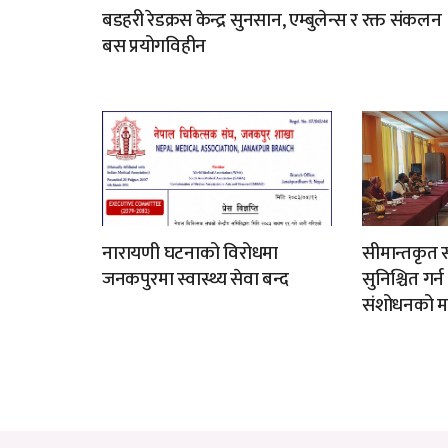
बडहरी रेडक्रस केन्द्र सुनसान, एम्बुलेन्स र रक्त संकलन
बस प्रयोगविहीन
नारायणी घटनाको विरोधमा
सीमान्तकृत स
जनकपुरमा स्वास्थ्य सेवा बन्द
सुनिश्चित गर्
संशोधनको म