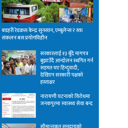
बडहरी रेडक्रस केन्द्र सुनसान, एम्बुलेन्स र रक्त
संकलन बस प्रयोगविहीन
सरकारलाई १३ बुँदे मागपत्र
बुझाउँदै आन्दोलन स्थगित गर्न
सहमत भए हिन्दुवादी,
देखिएन सरकारी पक्षको
हस्ताक्षर
नारायणी घटनाको विरोधमा
जनकपुरमा स्वास्थ्य सेवा बन्द
सीमान्तकृत समुदायको