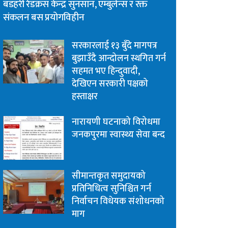
बडहरी रेडक्रस केन्द्र सुनसान, एम्बुलेन्स र रक्त
संकलन बस प्रयोगविहीन
सरकारलाई १३ बुँदे मागपत्र
बुझाउँदै आन्दोलन स्थगित गर्न
सहमत भए हिन्दुवादी,
देखिएन सरकारी पक्षको
हस्ताक्षर
नारायणी घटनाको विरोधमा
जनकपुरमा स्वास्थ्य सेवा बन्द
सीमान्तकृत समुदायको
प्रतिनिधित्व सुनिश्चित गर्न
निर्वाचन विधेयक संशोधनको
माग