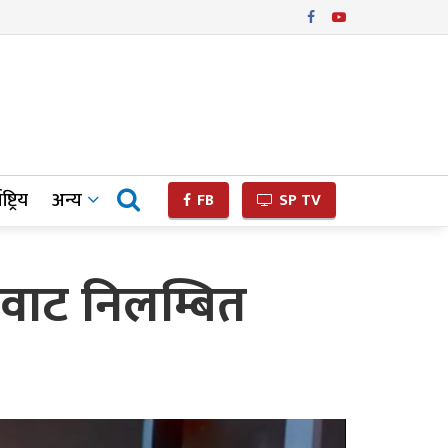
ष्ट्रिय
अन्य
FB
SP TV
ैवाट निलम्बित