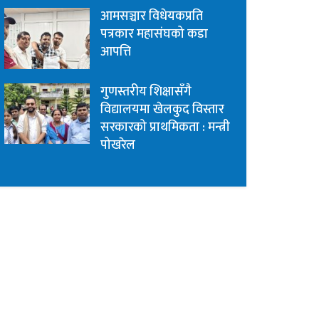
आमसञ्चार विधेयकप्रति
पत्रकार महासंघको कडा
आपत्ति
गुणस्तरीय शिक्षासँगै
विद्यालयमा खेलकुद विस्तार
सरकारको प्राथमिकता : मन्त्री
पोखरेल