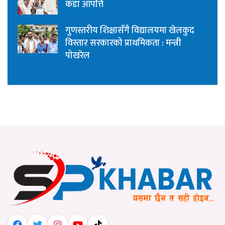
कडा आपत्ति
गुणस्तरीय शिक्षासँगै विद्यालयमा खेलकुद
विस्तार सरकारको प्राथमिकता : मन्त्री
पोखरेल