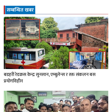
सम्बन्धित खबर
बडहरी रेडक्रस केन्द्र सुनसान, एम्बुलेन्स र रक्त संकलन बस
प्रयोगविहीन