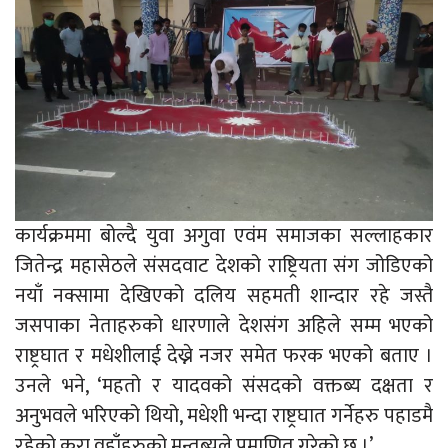
कार्यक्रममा बोल्दै युवा अगुवा एवंम समाजका सल्लाहकार
जितेन्द्र महासेठले संसदवाट देशको राष्ट्रियता संग जोडिएको
नयाँ नक्सामा देखिएको दलिय सहमती शान्दार रहे जस्तै
जसपाका नेताहरुको धारणाले देशसंग अहिले सम्म भएको
राष्ट्रघात र मधेशीलाई देख्ने नजर समेत फरक भएको बताए ।
उनले भने, ‘महतो र यादवको संसदको वक्तब्य दक्षता र
अनुभवले भरिएको थियो, मधेशी भन्दा राष्ट्रघात गर्नेहरु पहाडमै
रहेको कुरा वहाँहरुको मन्तब्यले प्रमाणित गरेको छ ।’