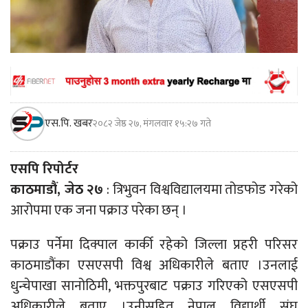
एस.पि. खबर
२०८२ जेष्ठ २७, मंगलवार १५:२७ गते
एसपि रिपोर्टर
काठमाडौं, जेठ २७
: त्रिभुवन विश्वविद्यालयमा तोडफोड गरेको
आरोपमा एक जना पक्राउ परेका छन् ।
पक्राउ पर्नेमा दिक्पाल कार्की रहेको जिल्ला प्रहरी परिसर
काठमाडौंका एसएसपी विश्व अधिकारीले बताए ।उनलाई
धुन्चेपाखा सानोठिमी, भक्तपुरबाट पक्राउ गरिएको एसएसपी
अधिकारीले बताए ।उनीसहित नेपाल विद्यार्थी संघ