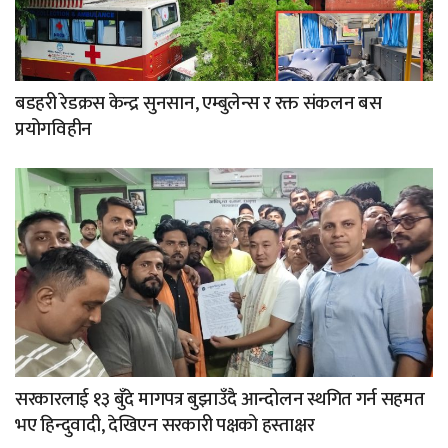
बडहरी रेडक्रस केन्द्र सुनसान, एम्बुलेन्स र रक्त संकलन बस
प्रयोगविहीन
सरकारलाई १३ बुँदे मागपत्र बुझाउँदै आन्दोलन स्थगित गर्न सहमत
भए हिन्दुवादी, देखिएन सरकारी पक्षको हस्ताक्षर