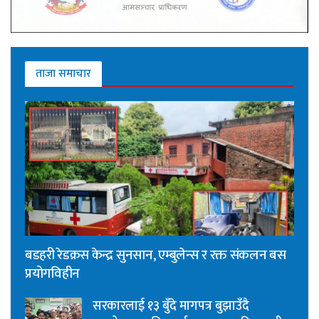
ताजा समाचार
बडहरी रेडक्रस केन्द्र सुनसान, एम्बुलेन्स र रक्त संकलन बस
प्रयोगविहीन
सरकारलाई १३ बुँदे मागपत्र बुझाउँदै