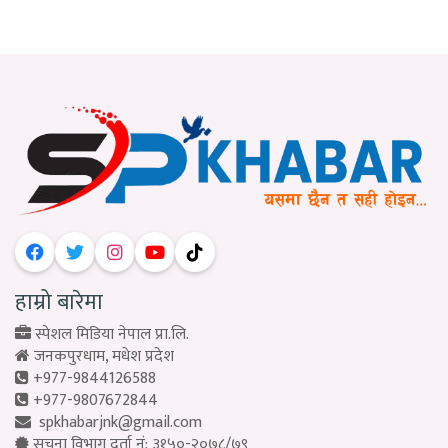
हाम्रो बारेमा
स्पेशल मिडिया नेपाल प्रा.लि.
जनकपुरधाम, मधेश प्रदेश
+977-9844126588
+977-9807672844
spkhabarjnk@gmail.com
सूचना विभाग दर्ता नं: ३१५०-२०७८/७९