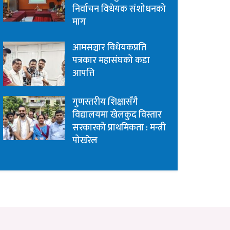
निर्वाचन विधेयक संशोधनको
माग
आमसञ्चार विधेयकप्रति
पत्रकार महासंघको कडा
आपत्ति
गुणस्तरीय शिक्षासँगै
विद्यालयमा खेलकुद विस्तार
सरकारको प्राथमिकता : मन्त्री
पोखरेल