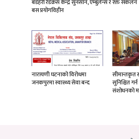
बडहरी रेडक्रस केन्द्र सुनसान, एम्बुलेन्स र रक्त संकलन
बस प्रयोगविहीन
नारायणी घटनाको विरोधमा
सीमान्तकृत स
जनकपुरमा स्वास्थ्य सेवा बन्द
सुनिश्चित गर्
संशोधनको म