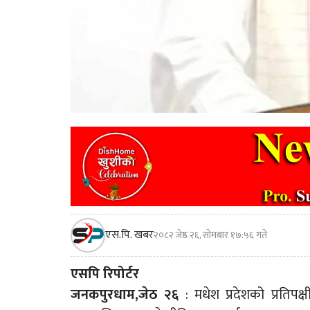
एस.पि. खबर
२०८२ जेष्ठ २६, सोमबार १७:५६ गते
एसपि रिपोर्टर
जनकपुरधाम,जेठ २६
: मधेश प्रदेशको प्रतिप