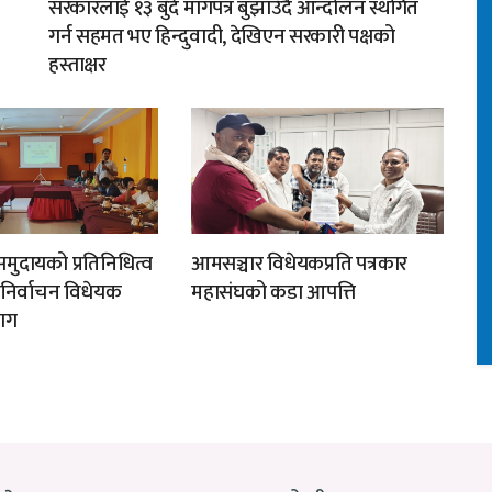
सरकारलाई १३ बुँदे मागपत्र बुझाउँदै आन्दोलन स्थगित
गर्न सहमत भए हिन्दुवादी, देखिएन सरकारी पक्षको
हस्ताक्षर
मुदायको प्रतिनिधित्व
आमसञ्चार विधेयकप्रति पत्रकार
न निर्वाचन विधेयक
महासंघको कडा आपत्ति
ाग