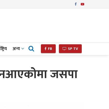
ष्ट्रिय
अन्य
FB
SP TV
ना नआएकोमा जसपा