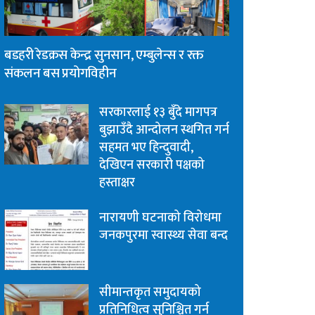
बडहरी रेडक्रस केन्द्र सुनसान, एम्बुलेन्स र रक्त
संकलन बस प्रयोगविहीन
सरकारलाई १३ बुँदे मागपत्र
बुझाउँदै आन्दोलन स्थगित गर्न
सहमत भए हिन्दुवादी,
देखिएन सरकारी पक्षको
हस्ताक्षर
नारायणी घटनाको विरोधमा
जनकपुरमा स्वास्थ्य सेवा बन्द
सीमान्तकृत समुदायको
प्रतिनिधित्व सुनिश्चित गर्न