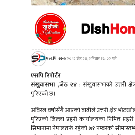
एस.पि. खबर
२०८२ जेष्ठ २४, शनिबार १७:०२ गते
एसपि रिपोर्टर
संखुवासभा ,जेठ २४
: संखुवासभाको उत्तरी क्ष
पुरिएको छ।
अविरल वर्षासँगै आएको बाढीले उत्तरी क्षेत्र भोट
पुरिएको जिल्ला प्रहरी कार्यालयका निमित्त प्रहर
सिमानामा नेपालतर्फ रहेको ७१ नम्बरको सीमास्तम