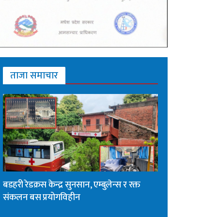
ताजा समाचार
बडहरी रेडक्रस केन्द्र सुनसान, एम्बुलेन्स र रक्त
संकलन बस प्रयोगविहीन