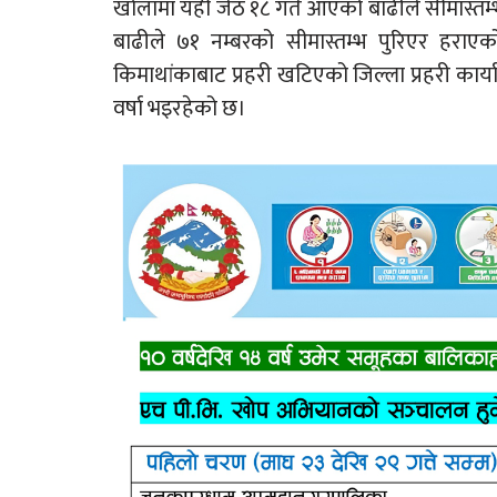
खोलामा यही जेठ १८ गते आएको बाढीले सीमास्तम्भ ब
बाढीले ७१ नम्बरको सीमास्तम्भ पुरिएर हराए
किमाथांकाबाट प्रहरी खटिएको जिल्ला प्रहरी कार्
वर्षा भइरहेको छ।