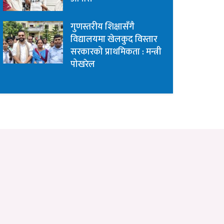
गुणस्तरीय शिक्षासँगै
विद्यालयमा खेलकुद विस्तार
सरकारको प्राथमिकता : मन्त्री
पोखरेल