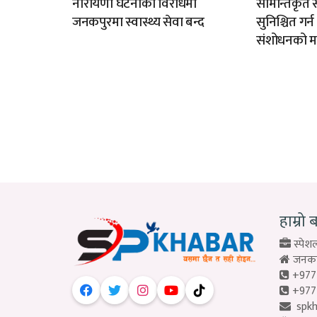
नारायणी घटनाको विरोधमा
सीमान्तकृत स
जनकपुरमा स्वास्थ्य सेवा बन्द
सुनिश्चित गर्
संशोधनको म
हाम्रो 
स्पेशल
जनकपु
+977
+977
spk