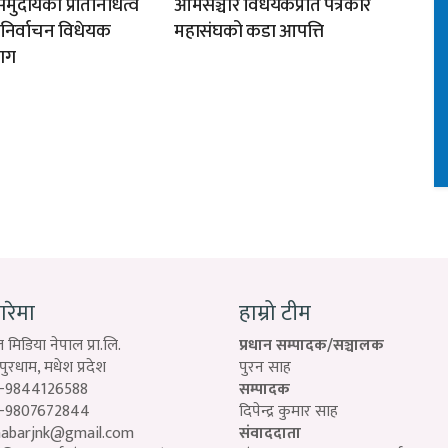
मुदायको प्रतिनिधित्व
आमसञ्चार विधेयकप्रति पत्रकार
न निर्वाचन विधेयक
महासंघको कडा आपत्ति
ाग
बारेमा
हाम्रो टीम
 मिडिया नेपाल प्रा.लि.
प्रधान सम्पादक/सञ्चालक
रधाम, मधेश प्रदेश
पुरन साह
-9844126588
सम्पादक
-9807672844
दिपेन्द्र कुमार साह
habarjnk@gmail.com
संवाददाता