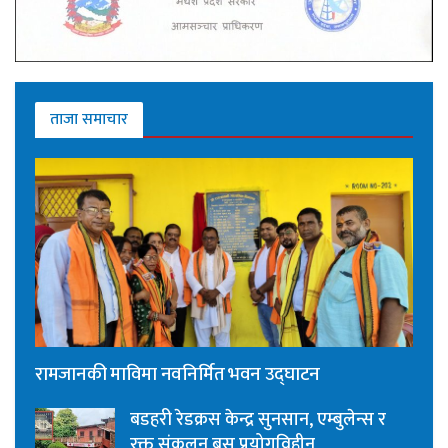
ताजा समाचार
रामजानकी माविमा नवनिर्मित भवन उद्घाटन
बडहरी रेडक्रस केन्द्र सुनसान, एम्बुलेन्स र
रक्त संकलन बस प्रयोगविहीन