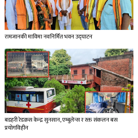
रामजानकी माविमा नवनिर्मित भवन उद्घाटन
बडहरी रेडक्रस केन्द्र सुनसान, एम्बुलेन्स र रक्त संकलन बस
प्रयोगविहीन