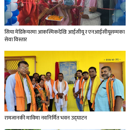
सिया मेडिकेयरमा आकस्मिकदेखि आईसीयू र एनआईसीयूसम्मका
सेवा विस्तार
रामजानकी माविमा नवनिर्मित भवन उद्घाटन