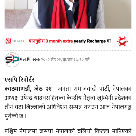
एस.पि. खबर
२०८२ जेष्ठ २१, बुधबार १७:१० गते
एसपि रिपोर्टर
काठमाणडौँ, जेठ २१
: जनता समाजवादी पार्टी, नेपालका
अध्यक्ष उपेन्द्र यादवसहितका केन्द्रीय नेतृत्व लुम्बिनी प्रदेशका
तीन वटा जिल्लाको अधिवेशन सम्पन्न गराउन आज नेपालगञ्ज
पुगेको छ ।
पश्चिम नेपालमा जसपा नेपालको बलियो किल्ला मानिएको