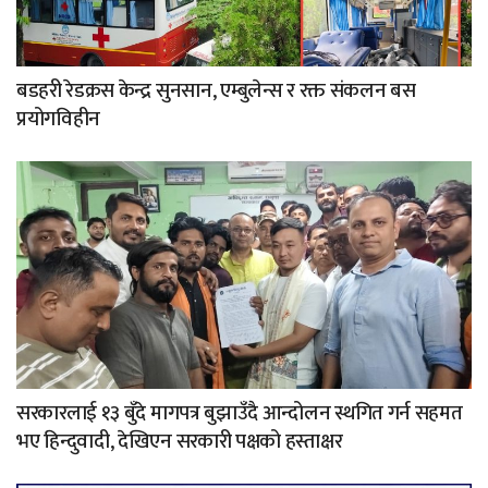
बडहरी रेडक्रस केन्द्र सुनसान, एम्बुलेन्स र रक्त संकलन बस
प्रयोगविहीन
सरकारलाई १३ बुँदे मागपत्र बुझाउँदै आन्दोलन स्थगित गर्न सहमत
भए हिन्दुवादी, देखिएन सरकारी पक्षको हस्ताक्षर