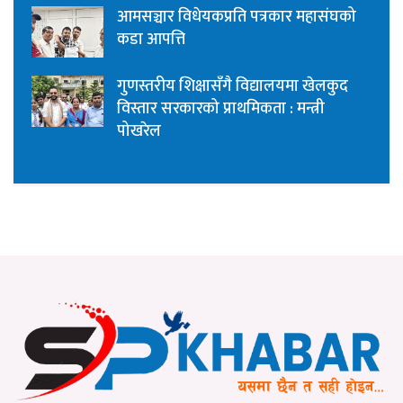
आमसञ्चार विधेयकप्रति पत्रकार महासंघको
कडा आपत्ति
गुणस्तरीय शिक्षासँगै विद्यालयमा खेलकुद
विस्तार सरकारको प्राथमिकता : मन्त्री
पोखरेल