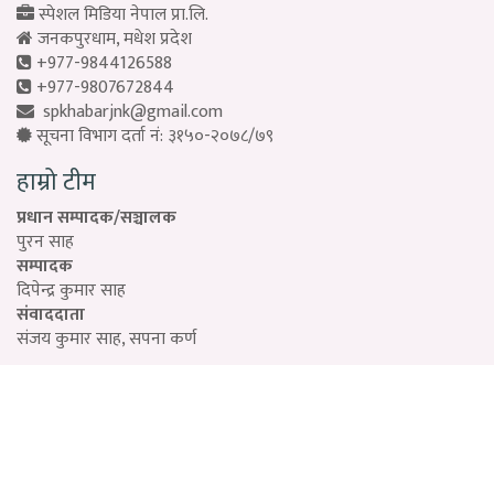
स्पेशल मिडिया नेपाल प्रा.लि.
जनकपुरधाम, मधेश प्रदेश
+977-9844126588
+977-9807672844
spkhabarjnk@gmail.com
सूचना विभाग दर्ता नं: ३१५०-२०७८/७९
हाम्रो टीम
प्रधान सम्पादक/सञ्चालक
पुरन साह
सम्पादक
दिपेन्द्र कुमार साह
संवाददाता
संजय कुमार साह, सपना कर्ण
Designed by:
PROTECH
©2026 Special Media Pvt. ltd | All Rights Reserved.