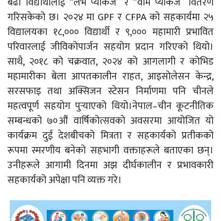
बढी विद्यार्थीलाई “लभ प्याकेज” र “वार्म प्याकेज” वितरण
गरिसकेको छ। २०२४ मा GPF र CFPA को सहकार्यमा २५
विद्यालयका १८,००० विद्यार्थी र ९,००० महामारी प्रभावित
परिवारलाई जीविकोपार्जन सहयोग प्रदान गरिएको थियो।
साथै, २०१८ को चक्रवात, २०२४ को आगलागी र कोभिड
महामारीका बेला आपतकालीन राहत, आइसोलेसन केन्द्र,
सरसफाइ तथा अक्सिजन स्टेसन निर्माणमा पनि चीनले
महत्वपूर्ण सहयोग पुर्‍याएको थियो।नेपाल–चीन कूटनीतिक
सम्बन्धको ७०औं वार्षिकोत्सवको अवसरमा आयोजित यो
कार्यक्रम दुई देशबीचको मित्रता र सहकार्यको प्रतीकको
रूपमा स्मरणीय बनेको सहभागी वक्ताहरूले बताएका छन्।
उनीहरूले आगामी दिनमा अझ दीर्घकालीन र प्रभावकारी
सहकार्यको अपेक्षा पनि व्यक्त गरे।