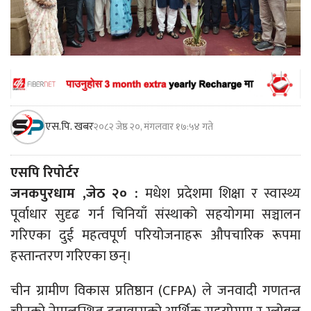
एस.पि. खबर
२०८२ जेष्ठ २०, मंगलवार १७:५४ गते
एसपि रिपोर्टर
जनकपुरधाम ,जेठ २० :
मधेश प्रदेशमा शिक्षा र स्वास्थ्य
पूर्वाधार सुदृढ गर्न चिनियाँ संस्थाको सहयोगमा सञ्चालन
गरिएका दुई महत्वपूर्ण परियोजनाहरू औपचारिक रूपमा
हस्तान्तरण गरिएका छन्।
चीन ग्रामीण विकास प्रतिष्ठान (CFPA) ले जनवादी गणतन्त्र