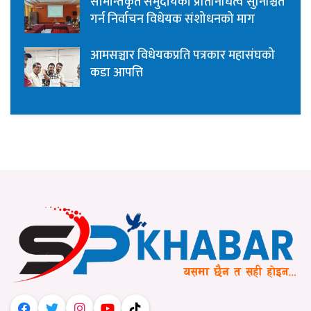
सीमान्तकृत समुदायको प्रतिनिधित्व सुनिश्चित
गर्न निर्वाचन विधेयक संशोधनको माग
आमसञ्चार विधेयकप्रति पत्रकार महासंघको
कडा आपत्ति