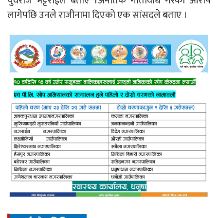
युवराज भट्टराईले बताए ।अनैतिक गतिविधि गरेको आरोप
लागेपछि उनले राजीनामा दिएको एक सांसदले बताए ।