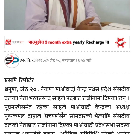
एस.पि. खबर
२०८२ जेष्ठ २०, मंगलवार १३:५४ गते
एसपि रिपोर्टर
धनुषा, जेठ २०
: नेकपा माओवादी केन्द्र मधेस प्रदेश संसदीय
दलका नेता भरतप्रसाद साहले पदबाट राजीनामा दिएका छन् ।
पूर्वमन्त्रीसमेत रहेका साहले माओवादी केन्द्रका अध्यक्ष
पुष्पकमल दाहाल ‘प्रचण्ड’सँग सोमबारको भेटपछि संसदीय
दलको नेताबाट राजीनामा दिएको माओवादी प्रदेशसभा सदस्य