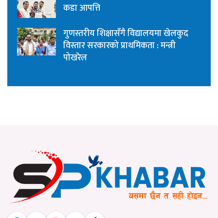
कडा आपत्ति
गुणस्तरीय शिक्षासँगै विद्यालयमा खेलकुद
विस्तार सरकारको प्राथमिकता : मन्त्री
पोखरेल