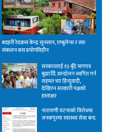
बडहरी रेडक्रस केन्द्र सुनसान, एम्बुलेन्स र रक्त
संकलन बस प्रयोगविहीन
सरकारलाई १३ बुँदे मागपत्र
बुझाउँदै आन्दोलन स्थगित गर्न
सहमत भए हिन्दुवादी,
देखिएन सरकारी पक्षको
हस्ताक्षर
नारायणी घटनाको विरोधमा
जनकपुरमा स्वास्थ्य सेवा बन्द