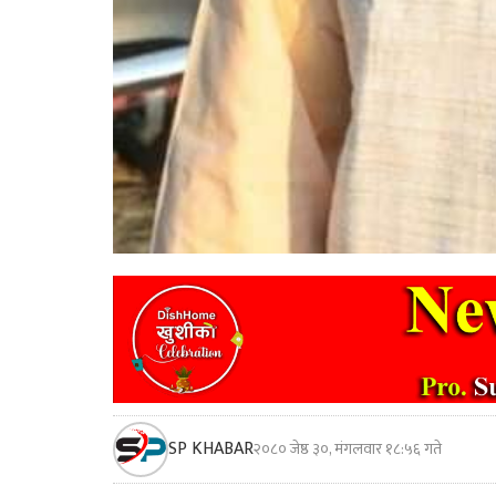
SP KHABAR
२०८० जेष्ठ ३०, मंगलवार १८:५६ गते