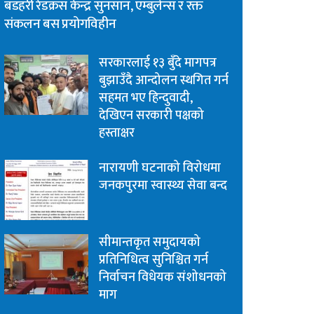
बडहरी रेडक्रस केन्द्र सुनसान, एम्बुलेन्स र रक्त
संकलन बस प्रयोगविहीन
सरकारलाई १३ बुँदे मागपत्र
बुझाउँदै आन्दोलन स्थगित गर्न
सहमत भए हिन्दुवादी,
देखिएन सरकारी पक्षको
हस्ताक्षर
नारायणी घटनाको विरोधमा
जनकपुरमा स्वास्थ्य सेवा बन्द
सीमान्तकृत समुदायको
प्रतिनिधित्व सुनिश्चित गर्न
निर्वाचन विधेयक संशोधनको
माग