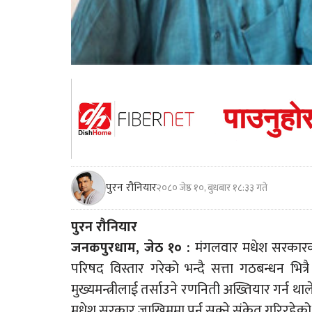
पुरन रौनियार
२०८० जेष्ठ १०, बुधबार १८:३३ गते
पुरन रौनियार
जनकपुरधाम, जेठ १० :
मंगलवार मधेश सरकारका म
परिषद विस्तार गरेको भन्दै सत्ता गठबन्धन भि
मुख्यमन्त्रीलाई तर्साउने रणनिती अख्तियार गर्न 
मधेश सरकार जाखिममा पर्न सक्ने संकेत गरिरहेको