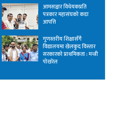
आमसञ्चार विधेयकप्रति
पत्रकार महासंघको कडा
आपत्ति
गुणस्तरीय शिक्षासँगै
विद्यालयमा खेलकुद विस्तार
सरकारको प्राथमिकता : मन्त्री
पोखरेल