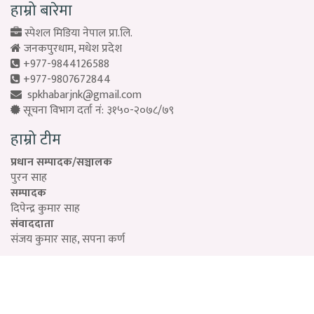
हाम्रो बारेमा
स्पेशल मिडिया नेपाल प्रा.लि.
जनकपुरधाम, मधेश प्रदेश
+977-9844126588
+977-9807672844
spkhabarjnk@gmail.com
सूचना विभाग दर्ता नं: ३१५०-२०७८/७९
हाम्रो टीम
प्रधान सम्पादक/सञ्चालक
पुरन साह
सम्पादक
दिपेन्द्र कुमार साह
संवाददाता
संजय कुमार साह, सपना कर्ण
Designed by:
PROTECH