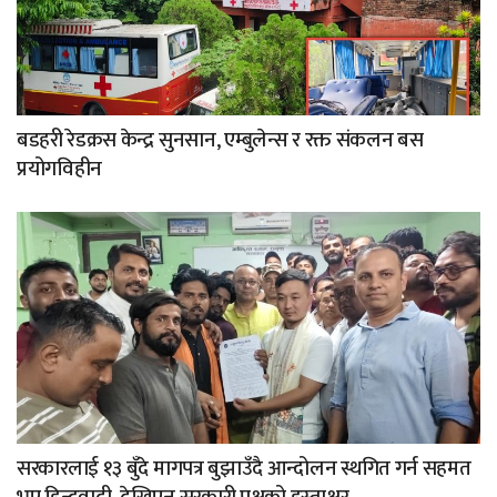
बडहरी रेडक्रस केन्द्र सुनसान, एम्बुलेन्स र रक्त संकलन बस
प्रयोगविहीन
सरकारलाई १३ बुँदे मागपत्र बुझाउँदै आन्दोलन स्थगित गर्न सहमत