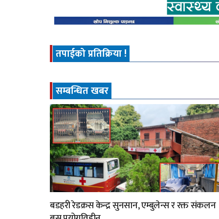
तपाईको प्रतिक्रिया !
सम्बन्धित खबर
बडहरी रेडक्रस केन्द्र सुनसान, एम्बुलेन्स र रक्त संकलन
बस प्रयोगविहीन