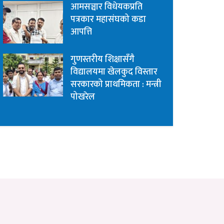
आमसञ्चार विधेयकप्रति
पत्रकार महासंघको कडा
आपत्ति
गुणस्तरीय शिक्षासँगै
विद्यालयमा खेलकुद विस्तार
सरकारको प्राथमिकता : मन्त्री
पोखरेल