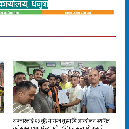
सरकारलाई १३ बुँदे मागपत्र बुझाउँदै आन्दोलन स्थगित
गर्न सहमत भए हिन्दुवादी, देखिएन सरकारी पक्षको