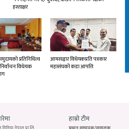
हस्ताक्षर
मुदायको प्रतिनिधित्व
आमसञ्चार विधेयकप्रति पत्रकार
न निर्वाचन विधेयक
महासंघको कडा आपत्ति
ाग
बारेमा
हाम्रो टीम
 मिडिया नेपाल प्रा.लि.
प्रधान सम्पादक/सञ्चालक