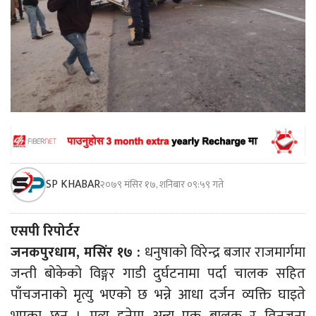
SP KHABAR
२०७९ मंसिर १७, शनिबार ०९:५९ गते
एसपी रिपोर्टर
जनकपुरधाम, मसिंर १७ :
धनुषाको विरेन्द्र बजार राजमार्गमा
जन्ती बोकेको विङ्गर गाडी दुर्घटनामा पर्दा चालक सहित
पाँचजनाको मृत्यु भएको छ भन्ने आधा दर्जन व्यक्ति घाइते
भएका छन् । मृत्यु हुनेमा अन्य एक बालक र तिनजना