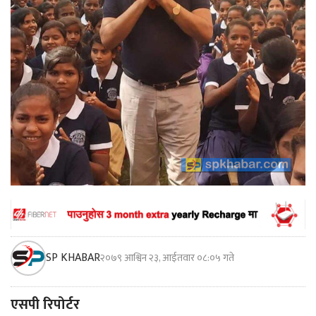
SP KHABAR
२०७९ आश्विन २३, आईतवार ०८:०५ गते
एसपी रिपोर्टर