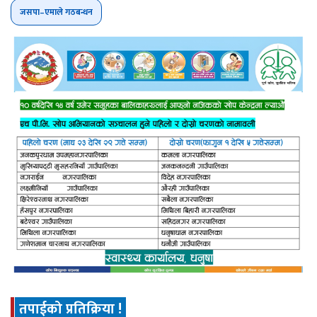
जसपा–एमाले गठबन्धन
तपाईको प्रतिक्रिया !