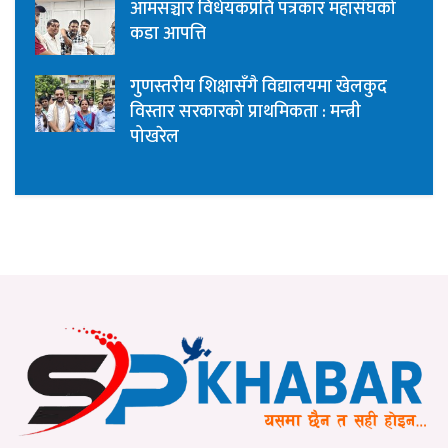
आमसञ्चार विधेयकप्रति पत्रकार महासंघको
कडा आपत्ति
गुणस्तरीय शिक्षासँगै विद्यालयमा खेलकुद
विस्तार सरकारको प्राथमिकता : मन्त्री
पोखरेल