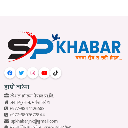
हाम्रो बारेमा
स्पेशल मिडिया नेपाल प्रा.लि.
जनकपुरधाम, मधेश प्रदेश
+977-9844126588
+977-9807672844
spkhabarjnk@gmail.com
सूचना विभाग दर्ता नं: ३१५०-२०७८/७९