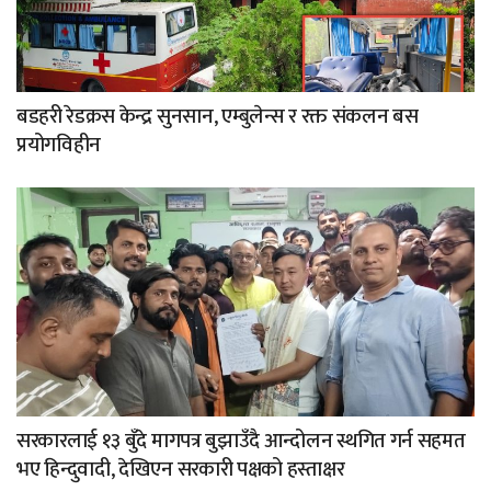
बडहरी रेडक्रस केन्द्र सुनसान, एम्बुलेन्स र रक्त संकलन बस
प्रयोगविहीन
सरकारलाई १३ बुँदे मागपत्र बुझाउँदै आन्दोलन स्थगित गर्न सहमत
भए हिन्दुवादी, देखिएन सरकारी पक्षको हस्ताक्षर