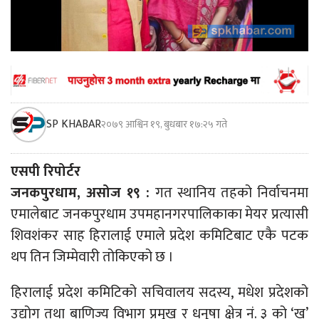
SP KHABAR
२०७९ आश्विन १९, बुधबार १७:२५ गते
एसपी रिपोर्टर
जनकपुरधाम, असोज १९ :
गत स्थानिय तहको निर्वाचनमा
एमालेबाट जनकपुरधाम उपमहानगरपालिकाका मेयर प्रत्यासी
शिवशंकर साह हिरालाई एमाले प्रदेश कमिटिबाट एकै पटक
थप तिन जिम्मेवारी तोकिएको छ ।
हिरालाई प्रदेश कमिटिको सचिवालय सदस्य, मधेश प्रदेशको
उद्योग तथा बाणिज्य विभाग प्रमुख र धनुषा क्षेत्र नं. ३ को ‘ख’