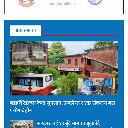
ताजा समाचार
बडहरी रेडक्रस केन्द्र सुनसान, एम्बुलेन्स र रक्त संकलन बस
प्रयोगविहीन
सरकारलाई १३ बुँदे मागपत्र बुझाउँदै