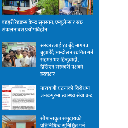
बडहरी रेडक्रस केन्द्र सुनसान, एम्बुलेन्स र रक्त
संकलन बस प्रयोगविहीन
सरकारलाई १३ बुँदे मागपत्र
बुझाउँदै आन्दोलन स्थगित गर्न
सहमत भए हिन्दुवादी,
देखिएन सरकारी पक्षको
हस्ताक्षर
नारायणी घटनाको विरोधमा
जनकपुरमा स्वास्थ्य सेवा बन्द
सीमान्तकृत समुदायको
प्रतिनिधित्व सुनिश्चित गर्न