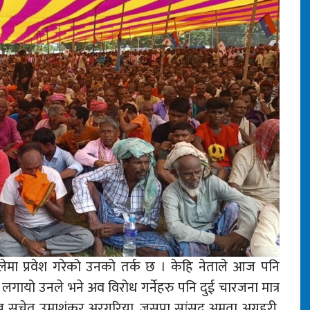
ेमा प्रवेश गरेको उनको तर्क छ । केहि नेताले आज पनि
गायो उनले भने अव विरोध गर्नेहरु पनि दुई चारजना मात्र
ुख सचेत उमाशंकर अरगरिया, जसपा सांसद अमृता अग्रहरी,