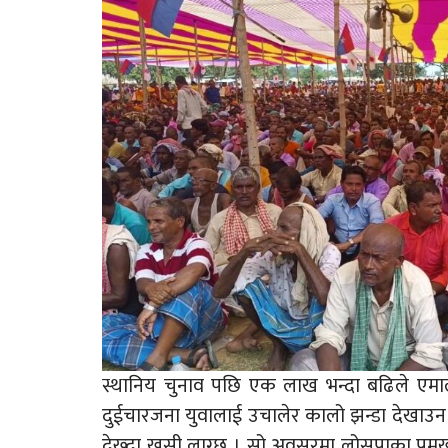
स्थानिय चुनाव पछि एक लाख भन्दा बढिले एमाल
दुईचारजना युवालाई उचालेर कालो झन्डा देखाउन ल
देख्दा खुसी लाग्छ । सो अवसरमा लोसपाका प्रम