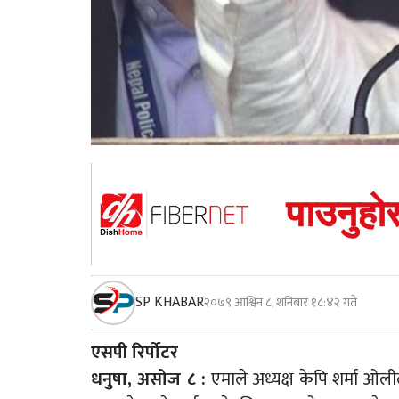
SP KHABAR
२०७९ आश्विन ८, शनिबार १८:४२ गते
एसपी रिर्पोटर
धनुषा, असोज ८ :
एमाले अध्यक्ष केपि शर्मा ओ