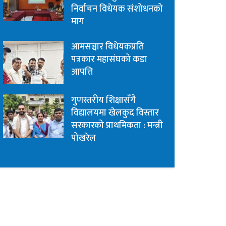
निर्वाचन विधेयक संशोधनको
माग
आमसञ्चार विधेयकप्रति
पत्रकार महासंघको कडा
आपत्ति
गुणस्तरीय शिक्षासँगै
विद्यालयमा खेलकुद विस्तार
सरकारको प्राथमिकता : मन्त्री
पोखरेल