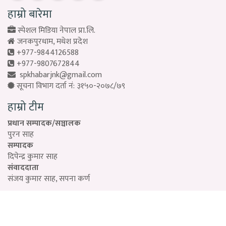
हाम्रो बारेमा
स्पेशल मिडिया नेपाल प्रा.लि.
जनकपुरधाम, मधेश प्रदेश
+977-9844126588
+977-9807672844
spkhabarjnk@gmail.com
सूचना विभाग दर्ता नं: ३१५०-२०७८/७९
हाम्रो टीम
प्रधान सम्पादक/सञ्चालक
पुरन साह
सम्पादक
दिपेन्द्र कुमार साह
संवाददाता
संजय कुमार साह, सपना कर्ण
Designed by:
PROTECH