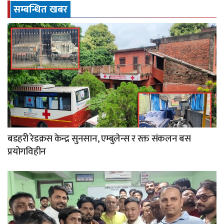
सम्बन्धित खबर
बडहरी रेडक्रस केन्द्र सुनसान, एम्बुलेन्स र रक्त संकलन बस
प्रयोगविहीन