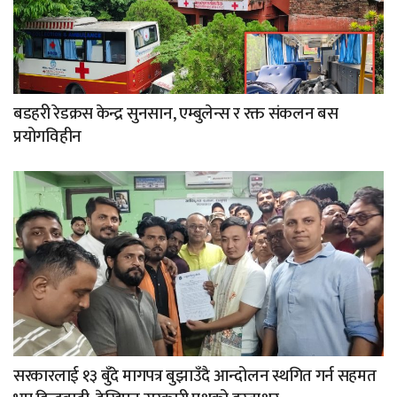
बडहरी रेडक्रस केन्द्र सुनसान, एम्बुलेन्स र रक्त संकलन बस
प्रयोगविहीन
सरकारलाई १३ बुँदे मागपत्र बुझाउँदै आन्दोलन स्थगित गर्न सहमत