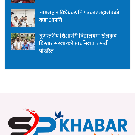
आमसञ्चार विधेयकप्रति पत्रकार महासंघको
कडा आपत्ति
गुणस्तरीय शिक्षासँगै विद्यालयमा खेलकुद
विस्तार सरकारको प्राथमिकता : मन्त्री
पोखरेल