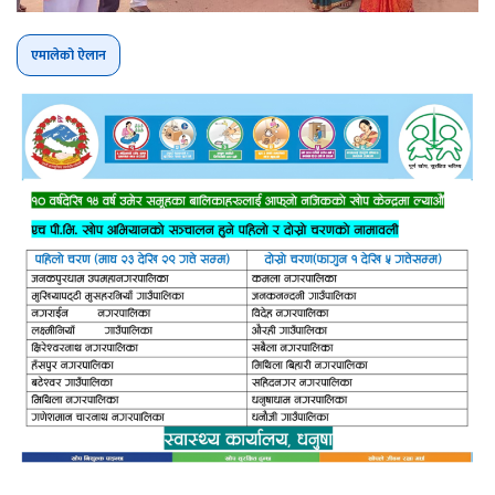
एमालेको ऐलान