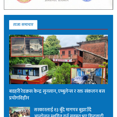
ताजा समाचार
बडहरी रेडक्रस केन्द्र सुनसान, एम्बुलेन्स र रक्त संकलन बस
प्रयोगविहीन
सरकारलाई १३ बुँदे मागपत्र बुझाउँदै
आन्दोलन स्थगित गर्न सहमत भए हिन्दुवादी,