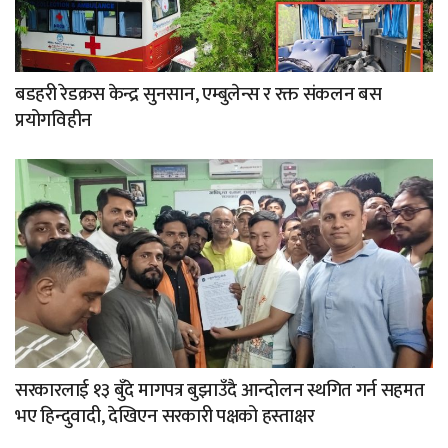
बडहरी रेडक्रस केन्द्र सुनसान, एम्बुलेन्स र रक्त संकलन बस
प्रयोगविहीन
सरकारलाई १३ बुँदे मागपत्र बुझाउँदै आन्दोलन स्थगित गर्न सहमत
भए हिन्दुवादी, देखिएन सरकारी पक्षको हस्ताक्षर