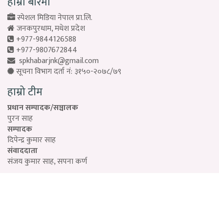
हाम्रो बारेमा
स्पेशल मिडिया नेपाल प्रा.लि.
जनकपुरधाम, मधेश प्रदेश
+977-9844126588
+977-9807672844
spkhabarjnk@gmail.com
सूचना विभाग दर्ता नं: ३१५०-२०७८/७९
हाम्रो टीम
प्रधान सम्पादक/सञ्चालक
पुरन साह
सम्पादक
दिपेन्द्र कुमार साह
संवाददाता
संजय कुमार साह, सपना कर्ण
Designed by:
PROTECH