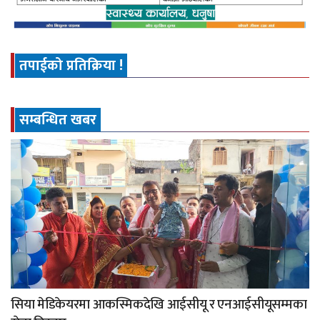
तपाईको प्रतिक्रिया !
सम्बन्धित खबर
सिया मेडिकेयरमा आकस्मिकदेखि आईसीयू र एनआईसीयूसम्मका