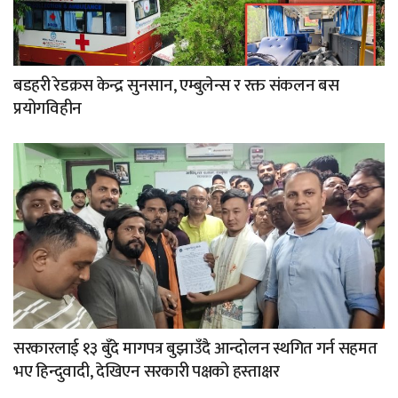
बडहरी रेडक्रस केन्द्र सुनसान, एम्बुलेन्स र रक्त संकलन बस
प्रयोगविहीन
सरकारलाई १३ बुँदे मागपत्र बुझाउँदै आन्दोलन स्थगित गर्न सहमत
भए हिन्दुवादी, देखिएन सरकारी पक्षको हस्ताक्षर