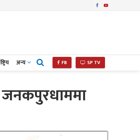
ष्ट्रिय
अन्य
FB
SP TV
एन जनकपुरधाममा