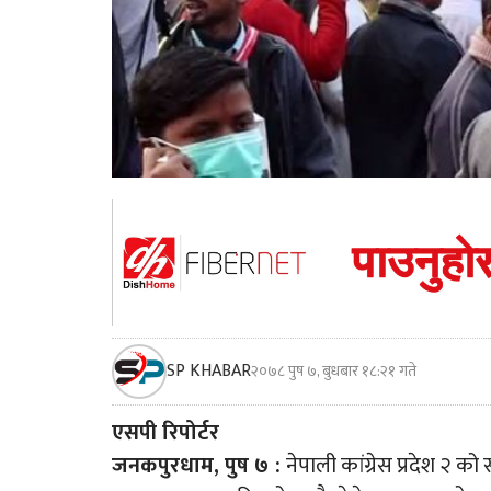
SP KHABAR
२०७८ पुष ७, बुधबार १८:२१ गते
एसपी रिपोर्टर
जनकपुरधाम, पुष ७ :
नेपाली कांग्रेस प्रदेश २ 