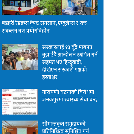
बडहरी रेडक्रस केन्द्र सुनसान, एम्बुलेन्स र रक्त
संकलन बस प्रयोगविहीन
सरकारलाई १३ बुँदे मागपत्र
बुझाउँदै आन्दोलन स्थगित गर्न
सहमत भए हिन्दुवादी,
देखिएन सरकारी पक्षको
हस्ताक्षर
नारायणी घटनाको विरोधमा
जनकपुरमा स्वास्थ्य सेवा बन्द
सीमान्तकृत समुदायको
प्रतिनिधित्व सुनिश्चित गर्न