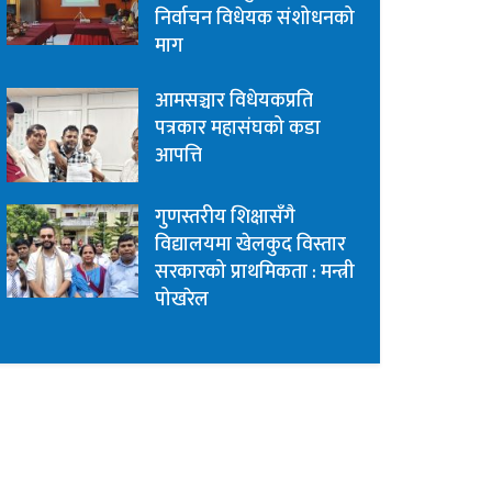
निर्वाचन विधेयक संशोधनको
माग
आमसञ्चार विधेयकप्रति
पत्रकार महासंघको कडा
आपत्ति
गुणस्तरीय शिक्षासँगै
विद्यालयमा खेलकुद विस्तार
सरकारको प्राथमिकता : मन्त्री
पोखरेल