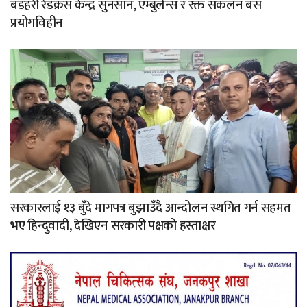
बडहरी रेडक्रस केन्द्र सुनसान, एम्बुलेन्स र रक्त संकलन बस
प्रयोगविहीन
सरकारलाई १३ बुँदे मागपत्र बुझाउँदै आन्दोलन स्थगित गर्न सहमत
भए हिन्दुवादी, देखिएन सरकारी पक्षको हस्ताक्षर