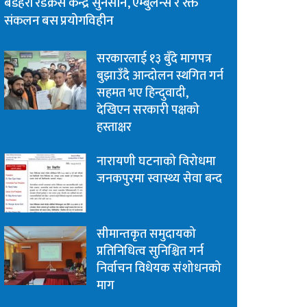
बडहरी रेडक्रस केन्द्र सुनसान, एम्बुलेन्स र रक्त
संकलन बस प्रयोगविहीन
सरकारलाई १३ बुँदे मागपत्र
बुझाउँदै आन्दोलन स्थगित गर्न
सहमत भए हिन्दुवादी,
देखिएन सरकारी पक्षको
हस्ताक्षर
नारायणी घटनाको विरोधमा
जनकपुरमा स्वास्थ्य सेवा बन्द
सीमान्तकृत समुदायको
प्रतिनिधित्व सुनिश्चित गर्न
निर्वाचन विधेयक संशोधनको
माग