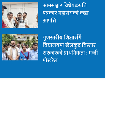
आमसञ्चार विधेयकप्रति
पत्रकार महासंघको कडा
आपत्ति
गुणस्तरीय शिक्षासँगै
विद्यालयमा खेलकुद विस्तार
सरकारको प्राथमिकता : मन्त्री
पोखरेल