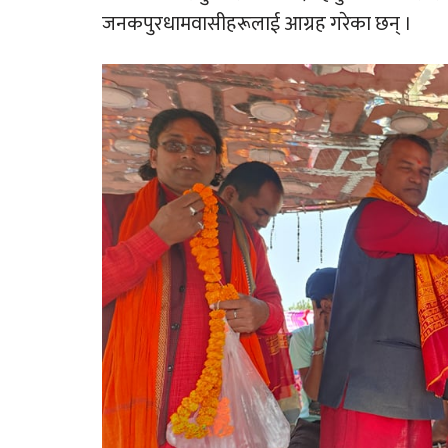
जनकपुरधामवासीहरूलाई आग्रह गरेका छन् ।