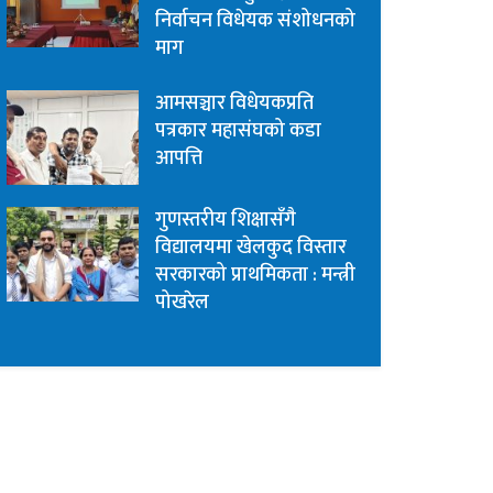
निर्वाचन विधेयक संशोधनको
माग
आमसञ्चार विधेयकप्रति
पत्रकार महासंघको कडा
आपत्ति
गुणस्तरीय शिक्षासँगै
विद्यालयमा खेलकुद विस्तार
सरकारको प्राथमिकता : मन्त्री
पोखरेल