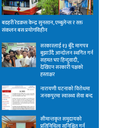
बडहरी रेडक्रस केन्द्र सुनसान, एम्बुलेन्स र रक्त
संकलन बस प्रयोगविहीन
सरकारलाई १३ बुँदे मागपत्र
बुझाउँदै आन्दोलन स्थगित गर्न
सहमत भए हिन्दुवादी,
देखिएन सरकारी पक्षको
हस्ताक्षर
नारायणी घटनाको विरोधमा
जनकपुरमा स्वास्थ्य सेवा बन्द
सीमान्तकृत समुदायको
प्रतिनिधित्व सुनिश्चित गर्न