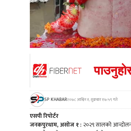
SP KHABAR
२०७८ आश्विन १, शुक्रबार १७:५९ गते
एसपी रिपोर्टर
जनकपुरधाम, असोज १ :
२०२९ सालको आन्दोलनमा न