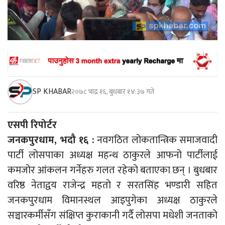
SP KHABAR
२०७८ भाद्र १६, बुधबार १४:३७ गते
एसपी रिपोर्टर
जनकपुरधाम, भदौ १६ :
नवगठित लोकतान्त्रिक समाजवादी
पार्टी लोसपाका अध्यक्ष महन्थ ठाकुरले आफनो पार्टीलाई
कमजोर आंकलन गर्नेहरु गलत रहेको बताएका छन् । बुधबार
वरिष्ठ नेताद्वय राजेन्द्र महतो र सरतसिंह भण्डारी सहित
जनकपुरधाम विमानस्थल आइपुगेका अध्यक्ष ठाकुरले
सञ्चारकर्मीसँग संक्षिप्त कुराकानी गर्दै लोसपा मधेशी जनताको