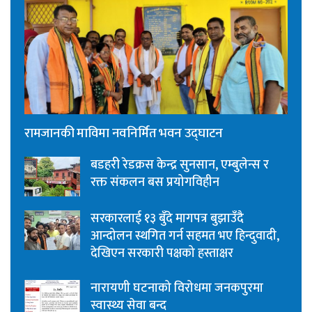
रामजानकी माविमा नवनिर्मित भवन उद्घाटन
बडहरी रेडक्रस केन्द्र सुनसान, एम्बुलेन्स र
रक्त संकलन बस प्रयोगविहीन
सरकारलाई १३ बुँदे मागपत्र बुझाउँदै
आन्दोलन स्थगित गर्न सहमत भए हिन्दुवादी,
देखिएन सरकारी पक्षको हस्ताक्षर
नारायणी घटनाको विरोधमा जनकपुरमा
स्वास्थ्य सेवा बन्द