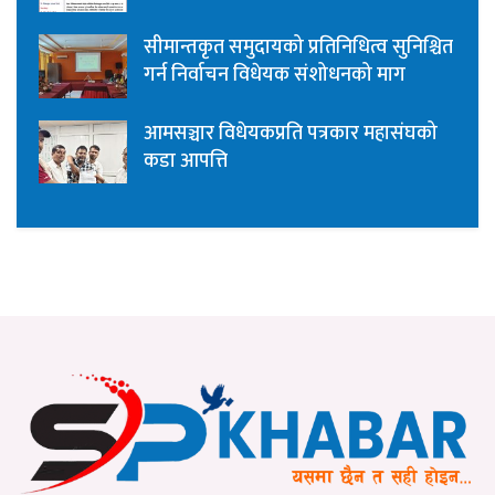
सीमान्तकृत समुदायको प्रतिनिधित्व सुनिश्चित
गर्न निर्वाचन विधेयक संशोधनको माग
आमसञ्चार विधेयकप्रति पत्रकार महासंघको
कडा आपत्ति