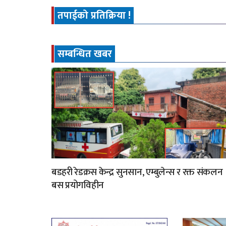
तपाईको प्रतिक्रिया !
सम्बन्धित खबर
बडहरी रेडक्रस केन्द्र सुनसान, एम्बुलेन्स र रक्त संकलन
बस प्रयोगविहीन