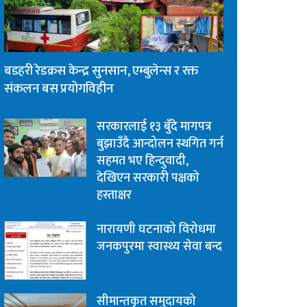
बडहरी रेडक्रस केन्द्र सुनसान, एम्बुलेन्स र रक्त
संकलन बस प्रयोगविहीन
सरकारलाई १३ बुँदे मागपत्र
बुझाउँदै आन्दोलन स्थगित गर्न
सहमत भए हिन्दुवादी,
देखिएन सरकारी पक्षको
हस्ताक्षर
नारायणी घटनाको विरोधमा
जनकपुरमा स्वास्थ्य सेवा बन्द
सीमान्तकृत समुदायको