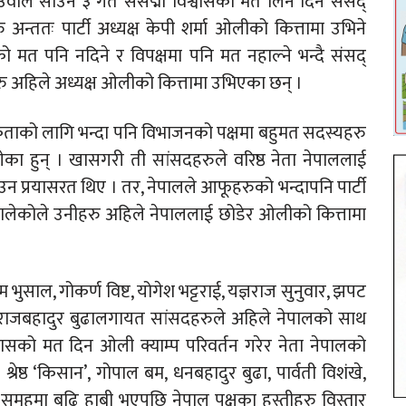
 देउवाले साउन ३ गते संसद्मा विश्वासको मत लिने दिन संसद्
न्ततः पार्टी अध्यक्ष केपी शर्मा ओलीको कित्तामा उभिने
ो मत पनि नदिने र विपक्षमा पनि मत नहाल्ने भन्दै संसद्
 अहिले अध्यक्ष ओलीको कित्तामा उभिएका छन् ।
कताको लागि भन्दा पनि विभाजनको पक्षमा बहुमत सदस्यहरु
ेका हुन् । खासगरी ती सांसदहरुले वरिष्ठ नेता नेपाललाई
न प्रयासरत थिए । तर, नेपालले आफूहरुको भन्दापनि पार्टी
न थालेकोले उनीहरु अहिले नेपाललाई छोडेर ओलीको कित्तामा
याम भुसाल, गोकर्ण विष्ट, योगेश भट्टराई, यज्ञराज सुनुवार, झपट
र राजबहादुर बुढालगायत सांसदहरुले अहिले नेपालको साथ
श्वासको मत दिन ओली क्याम्प परिवर्तन गरेर नेता नेपालको
्रेष्ठ ‘किसान’, गोपाल बम, धनबहादुर बुढा, पार्वती विशंखे,
 समूहमा बढि हाबी भएपछि नेपाल पक्षका हस्तीहरु विस्तार