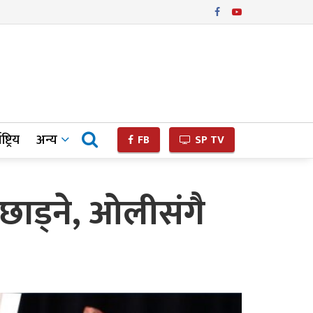
ष्ट्रिय
अन्य
FB
SP TV
छाड्ने, ओलीसंगै