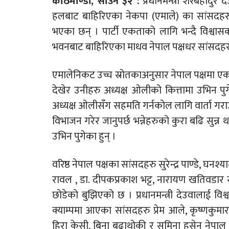
काठमाण्डौं, साउन ३२ :
प्रधानमन्त्री शेरबहादुर
हलबाट बाहिरिएका नेकपा (एमाले) का सांसदहरु अ
भएका छन् । पार्टी एकताको लागि भन्दै विश्वासक
भवनबाट बाहिरिएका माधव नेपाल पक्षधर सांसदहरु
एमालेनिकट उच्च स्रोतकाअनुसार नेपाल पक्षमा ए
देखेर उनीहरु अध्यक्ष ओलीको कित्तामा उभिन पुग
अध्यक्ष ओलीसँग सहमति गर्नकोल लागि वार्ता गराउ
विभाजन गरेर जानुपर्छ भन्नेहरुको कुरा बढि सुन्
उभिन पुगेका हुन् ।
वरिष्ठ नेपाल पक्षका सांसदहरु सुरेन्द्र पाण्डे, घनश्
रावल , डा. दीपकप्रकाश भट्ट, नारायण खतिवडा
छोडेको बुझिएको छ । प्रधानमन्त्री देउवालाई वि
क्याम्पमा आएका सांसदहरु प्रेम आले, कृष्णकुमार श
हिरा केसी, बिना बुढाथोकी र समिना हुसेन नेपाल