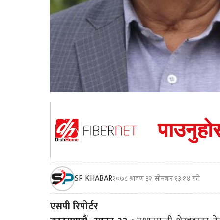
SP KHABAR
२०७८ श्रावण ३२, सोमबार १३:१४ गते
एसपी रिपोर्टर